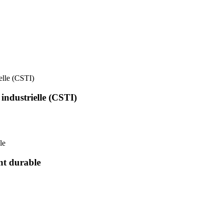
ielle (CSTI)
 industrielle (CSTI)
le
nt durable