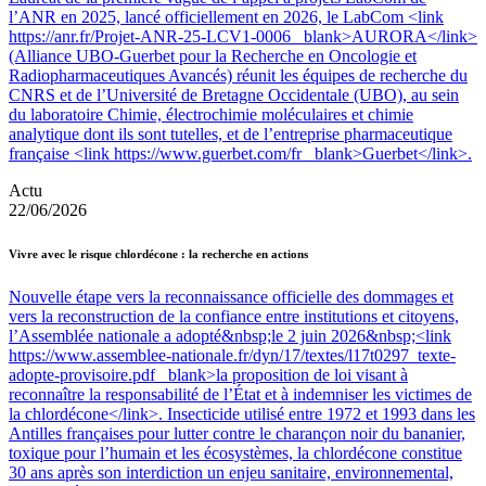
l’ANR en 2025, lancé officiellement en 2026, le LabCom <link
https://anr.fr/Projet-ANR-25-LCV1-0006 _blank>AURORA</link>
(Alliance UBO-Guerbet pour la Recherche en Oncologie et
Radiopharmaceutiques Avancés) réunit les équipes de recherche du
CNRS et de l’Université de Bretagne Occidentale (UBO), au sein
du laboratoire Chimie, électrochimie moléculaires et chimie
analytique dont ils sont tutelles, et de l’entreprise pharmaceutique
française <link https://www.guerbet.com/fr _blank>Guerbet</link>.
Actu
22/06/2026
Vivre avec le risque chlordécone : la recherche en actions
Nouvelle étape vers la reconnaissance officielle des dommages et
vers la reconstruction de la confiance entre institutions et citoyens,
l’Assemblée nationale a adopté&nbsp;le 2 juin 2026&nbsp;<link
https://www.assemblee-nationale.fr/dyn/17/textes/l17t0297_texte-
adopte-provisoire.pdf _blank>la proposition de loi visant à
reconnaître la responsabilité de l’État et à indemniser les victimes de
la chlordécone</link>. Insecticide utilisé entre 1972 et 1993 dans les
Antilles françaises pour lutter contre le charançon noir du bananier,
toxique pour l’humain et les écosystèmes, la chlordécone constitue
30 ans après son interdiction un enjeu sanitaire, environnemental,