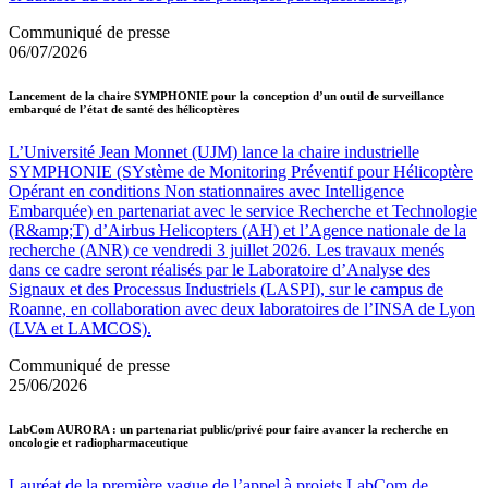
Communiqué de presse
06/07/2026
Lancement de la chaire SYMPHONIE pour la conception d’un outil de surveillance
embarqué de l’état de santé des hélicoptères
L’Université Jean Monnet (UJM) lance la chaire industrielle
SYMPHONIE (SYstème de Monitoring Préventif pour Hélicoptère
Opérant en conditions Non stationnaires avec Intelligence
Embarquée) en partenariat avec le service Recherche et Technologie
(R&amp;T) d’Airbus Helicopters (AH) et l’Agence nationale de la
recherche (ANR) ce vendredi 3 juillet 2026. Les travaux menés
dans ce cadre seront réalisés par le Laboratoire d’Analyse des
Signaux et des Processus Industriels (LASPI), sur le campus de
Roanne, en collaboration avec deux laboratoires de l’INSA de Lyon
(LVA et LAMCOS).
Communiqué de presse
25/06/2026
LabCom AURORA : un partenariat public/privé pour faire avancer la recherche en
oncologie et radiopharmaceutique
Lauréat de la première vague de l’appel à projets LabCom de