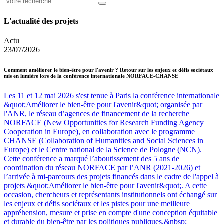
L'actualité des projets
Actu
23/07/2026
Comment améliorer le bien-être pour l'avenir ? Retour sur les enjeux et défis sociétaux
mis en lumière lors de la conférence internationale NORFACE-CHANSE
Les 11 et 12 mai 2026 s'est tenue à Paris la conférence internationale
&quot;Améliorer le bien-être pour l'avenir&quot; organisée par
l'ANR, le réseau d’agences de financement de la recherche
NORFACE (New Opportunities for Research Funding Agency
Cooperation in Europe), en collaboration avec le programme
CHANSE (Collaboration of Humanities and Social Sciences in
Europe) et le Centre national de la Science de Pologne (NCN).
Cette conférence a marqué l’aboutissement des 5 ans de
coordination du réseau NORFACE par l’ANR (2021-2026) et
l’arrivée à mi-parcours des projets financés dans le cadre de l'appel à
projets &quot;Améliorer le bien-être pour l'avenir&quot;. A cette
occasion, chercheurs et représentants institutionnels ont échangé sur
les enjeux et défis sociétaux et les pistes pour une meilleure
appréhension, mesure et prise en compte d'une conception équitable
et durable du bien-être par les politiques publiques.&nbsp;