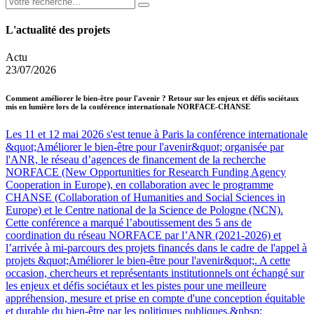
L'actualité des projets
Actu
23/07/2026
Comment améliorer le bien-être pour l'avenir ? Retour sur les enjeux et défis sociétaux
mis en lumière lors de la conférence internationale NORFACE-CHANSE
Les 11 et 12 mai 2026 s'est tenue à Paris la conférence internationale
&quot;Améliorer le bien-être pour l'avenir&quot; organisée par
l'ANR, le réseau d’agences de financement de la recherche
NORFACE (New Opportunities for Research Funding Agency
Cooperation in Europe), en collaboration avec le programme
CHANSE (Collaboration of Humanities and Social Sciences in
Europe) et le Centre national de la Science de Pologne (NCN).
Cette conférence a marqué l’aboutissement des 5 ans de
coordination du réseau NORFACE par l’ANR (2021-2026) et
l’arrivée à mi-parcours des projets financés dans le cadre de l'appel à
projets &quot;Améliorer le bien-être pour l'avenir&quot;. A cette
occasion, chercheurs et représentants institutionnels ont échangé sur
les enjeux et défis sociétaux et les pistes pour une meilleure
appréhension, mesure et prise en compte d'une conception équitable
et durable du bien-être par les politiques publiques.&nbsp;