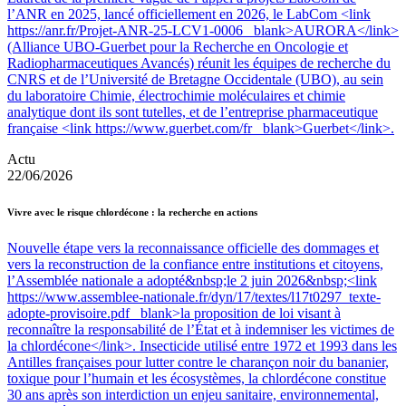
l’ANR en 2025, lancé officiellement en 2026, le LabCom <link
https://anr.fr/Projet-ANR-25-LCV1-0006 _blank>AURORA</link>
(Alliance UBO-Guerbet pour la Recherche en Oncologie et
Radiopharmaceutiques Avancés) réunit les équipes de recherche du
CNRS et de l’Université de Bretagne Occidentale (UBO), au sein
du laboratoire Chimie, électrochimie moléculaires et chimie
analytique dont ils sont tutelles, et de l’entreprise pharmaceutique
française <link https://www.guerbet.com/fr _blank>Guerbet</link>.
Actu
22/06/2026
Vivre avec le risque chlordécone : la recherche en actions
Nouvelle étape vers la reconnaissance officielle des dommages et
vers la reconstruction de la confiance entre institutions et citoyens,
l’Assemblée nationale a adopté&nbsp;le 2 juin 2026&nbsp;<link
https://www.assemblee-nationale.fr/dyn/17/textes/l17t0297_texte-
adopte-provisoire.pdf _blank>la proposition de loi visant à
reconnaître la responsabilité de l’État et à indemniser les victimes de
la chlordécone</link>. Insecticide utilisé entre 1972 et 1993 dans les
Antilles françaises pour lutter contre le charançon noir du bananier,
toxique pour l’humain et les écosystèmes, la chlordécone constitue
30 ans après son interdiction un enjeu sanitaire, environnemental,