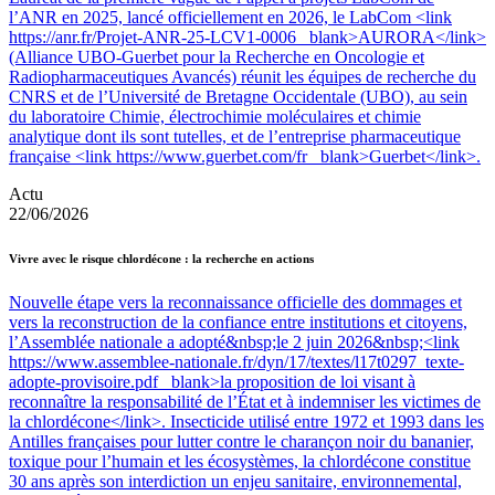
l’ANR en 2025, lancé officiellement en 2026, le LabCom <link
https://anr.fr/Projet-ANR-25-LCV1-0006 _blank>AURORA</link>
(Alliance UBO-Guerbet pour la Recherche en Oncologie et
Radiopharmaceutiques Avancés) réunit les équipes de recherche du
CNRS et de l’Université de Bretagne Occidentale (UBO), au sein
du laboratoire Chimie, électrochimie moléculaires et chimie
analytique dont ils sont tutelles, et de l’entreprise pharmaceutique
française <link https://www.guerbet.com/fr _blank>Guerbet</link>.
Actu
22/06/2026
Vivre avec le risque chlordécone : la recherche en actions
Nouvelle étape vers la reconnaissance officielle des dommages et
vers la reconstruction de la confiance entre institutions et citoyens,
l’Assemblée nationale a adopté&nbsp;le 2 juin 2026&nbsp;<link
https://www.assemblee-nationale.fr/dyn/17/textes/l17t0297_texte-
adopte-provisoire.pdf _blank>la proposition de loi visant à
reconnaître la responsabilité de l’État et à indemniser les victimes de
la chlordécone</link>. Insecticide utilisé entre 1972 et 1993 dans les
Antilles françaises pour lutter contre le charançon noir du bananier,
toxique pour l’humain et les écosystèmes, la chlordécone constitue
30 ans après son interdiction un enjeu sanitaire, environnemental,