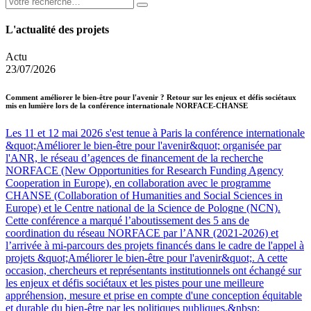
L'actualité des projets
Actu
23/07/2026
Comment améliorer le bien-être pour l'avenir ? Retour sur les enjeux et défis sociétaux
mis en lumière lors de la conférence internationale NORFACE-CHANSE
Les 11 et 12 mai 2026 s'est tenue à Paris la conférence internationale
&quot;Améliorer le bien-être pour l'avenir&quot; organisée par
l'ANR, le réseau d’agences de financement de la recherche
NORFACE (New Opportunities for Research Funding Agency
Cooperation in Europe), en collaboration avec le programme
CHANSE (Collaboration of Humanities and Social Sciences in
Europe) et le Centre national de la Science de Pologne (NCN).
Cette conférence a marqué l’aboutissement des 5 ans de
coordination du réseau NORFACE par l’ANR (2021-2026) et
l’arrivée à mi-parcours des projets financés dans le cadre de l'appel à
projets &quot;Améliorer le bien-être pour l'avenir&quot;. A cette
occasion, chercheurs et représentants institutionnels ont échangé sur
les enjeux et défis sociétaux et les pistes pour une meilleure
appréhension, mesure et prise en compte d'une conception équitable
et durable du bien-être par les politiques publiques.&nbsp;