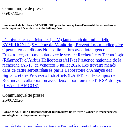
Communiqué de presse
06/07/2026
Lancement de la chaire SYMPHONIE pour la conception d’un outil de surveillance
embarqué de l’état de santé des hélicoptères
L’Université Jean Monnet (UJM) lance la chaire industrielle
SYMPHONIE (SYstème de Monitoring Préventif pour Hélicoptère
Opérant en conditions Non stationnaires avec Intelligence
Embarquée) en partenariat avec le service Recherche et Technologie
(R&amp;T) d’Airbus Helicopters (AH) et l’Agence nationale de la
recherche (ANR) ce vendredi 3 juillet 2026. Les travaux menés
dans ce cadre seront réalisés par le Laboratoire d’Analyse des
Signaux et des Processus Industriels (LASPI), sur le campus de
Roanne, en collaboration avec deux laboratoires de l’INSA de Lyon
(LVA et LAMCOS).
Communiqué de presse
25/06/2026
LabCom AURORA : un partenariat public/privé pour faire avancer la recherche en
oncologie et radiopharmaceutique
Lauréat de la première vague de l’appel à projets LabCom de