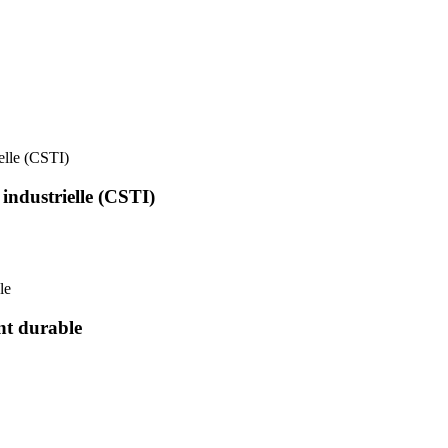
ielle (CSTI)
 industrielle (CSTI)
le
nt durable