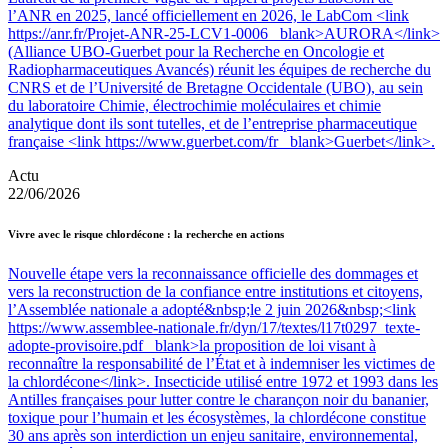
l’ANR en 2025, lancé officiellement en 2026, le LabCom <link
https://anr.fr/Projet-ANR-25-LCV1-0006 _blank>AURORA</link>
(Alliance UBO-Guerbet pour la Recherche en Oncologie et
Radiopharmaceutiques Avancés) réunit les équipes de recherche du
CNRS et de l’Université de Bretagne Occidentale (UBO), au sein
du laboratoire Chimie, électrochimie moléculaires et chimie
analytique dont ils sont tutelles, et de l’entreprise pharmaceutique
française <link https://www.guerbet.com/fr _blank>Guerbet</link>.
Actu
22/06/2026
Vivre avec le risque chlordécone : la recherche en actions
Nouvelle étape vers la reconnaissance officielle des dommages et
vers la reconstruction de la confiance entre institutions et citoyens,
l’Assemblée nationale a adopté&nbsp;le 2 juin 2026&nbsp;<link
https://www.assemblee-nationale.fr/dyn/17/textes/l17t0297_texte-
adopte-provisoire.pdf _blank>la proposition de loi visant à
reconnaître la responsabilité de l’État et à indemniser les victimes de
la chlordécone</link>. Insecticide utilisé entre 1972 et 1993 dans les
Antilles françaises pour lutter contre le charançon noir du bananier,
toxique pour l’humain et les écosystèmes, la chlordécone constitue
30 ans après son interdiction un enjeu sanitaire, environnemental,