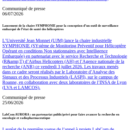
Communiqué de presse
06/07/2026
Lancement de la chaire SYMPHONIE pour la conception d’un outil de surveillance
embarqué de l’état de santé des hélicoptères
L’Université Jean Monnet (UJM) lance la chaire industrielle
SYMPHONIE (SYstème de Monitoring Préventif pour Hélicoptère
Opérant en conditions Non stationnaires avec Intelligence
Embarquée) en partenariat avec le service Recherche et Technologie
(R&amp;T) d’Airbus Helicopters (AH) et l’Agence nationale de la
recherche (ANR) ce vendredi 3 juillet 2026. Les travaux menés
dans ce cadre seront réalisés par le Laboratoire d’Analyse des
Signaux et des Processus Industriels (LASPI), sur le campus de
Roanne, en collaboration avec deux laboratoires de l’INSA de Lyon
(LVA et LAMCOS).
Communiqué de presse
25/06/2026
LabCom AURORA : un partenariat public/privé pour faire avancer la recherche en
oncologie et radiopharmaceutique
Lauréat de la première vague de l’appel à projets LabCom de