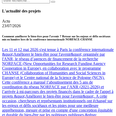
L'actualité des projets
Actu
23/07/2026
Comment améliorer le bien-être pour l'avenir ? Retour sur les enjeux et défis sociétaux
mis en lumière lors de la conférence internationale NORFACE-CHANSE
Les 11 et 12 mai 2026 s'est tenue à Paris la conférence internationale
&quot;Améliorer le bien-être pour l'avenir&quot; organisée par
l'ANR, le réseau d’agences de financement de la recherche
NORFACE (New Opportunities for Research Funding Agency
Cooperation in Europe), en collaboration avec le programme
CHANSE (Collaboration of Humanities and Social Sciences in
Europe) et le Centre national de la Science de Pologne (NCN).
Cette conférence a marqué l’aboutissement des 5 ans de
coordination du réseau NORFACE par l’ANR (2021-2026) et
l’arrivée à mi-parcours des projets financés dans le cadre de l'appel à
projets &quot;Améliorer le bien-être pour l'avenir&quot;. A cette
occasion, chercheurs et représentants institutionnels ont échangé sur
les enjeux et défis sociétaux et les pistes pour une meilleure
appréhension, mesure et prise en compte d'une conception équitable
et durable du bien-être par les politiques publiques.&nbsp;