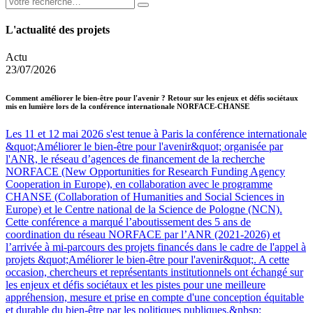
L'actualité des projets
Actu
23/07/2026
Comment améliorer le bien-être pour l'avenir ? Retour sur les enjeux et défis sociétaux
mis en lumière lors de la conférence internationale NORFACE-CHANSE
Les 11 et 12 mai 2026 s'est tenue à Paris la conférence internationale
&quot;Améliorer le bien-être pour l'avenir&quot; organisée par
l'ANR, le réseau d’agences de financement de la recherche
NORFACE (New Opportunities for Research Funding Agency
Cooperation in Europe), en collaboration avec le programme
CHANSE (Collaboration of Humanities and Social Sciences in
Europe) et le Centre national de la Science de Pologne (NCN).
Cette conférence a marqué l’aboutissement des 5 ans de
coordination du réseau NORFACE par l’ANR (2021-2026) et
l’arrivée à mi-parcours des projets financés dans le cadre de l'appel à
projets &quot;Améliorer le bien-être pour l'avenir&quot;. A cette
occasion, chercheurs et représentants institutionnels ont échangé sur
les enjeux et défis sociétaux et les pistes pour une meilleure
appréhension, mesure et prise en compte d'une conception équitable
et durable du bien-être par les politiques publiques.&nbsp;