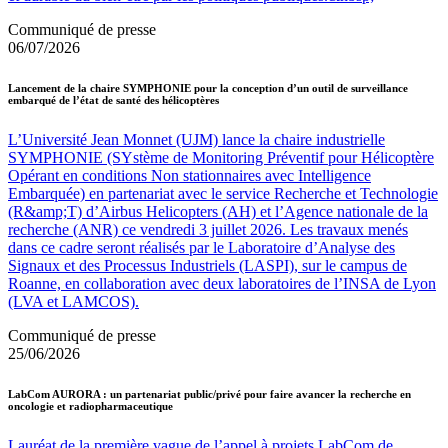
Communiqué de presse
06/07/2026
Lancement de la chaire SYMPHONIE pour la conception d’un outil de surveillance
embarqué de l’état de santé des hélicoptères
L’Université Jean Monnet (UJM) lance la chaire industrielle
SYMPHONIE (SYstème de Monitoring Préventif pour Hélicoptère
Opérant en conditions Non stationnaires avec Intelligence
Embarquée) en partenariat avec le service Recherche et Technologie
(R&amp;T) d’Airbus Helicopters (AH) et l’Agence nationale de la
recherche (ANR) ce vendredi 3 juillet 2026. Les travaux menés
dans ce cadre seront réalisés par le Laboratoire d’Analyse des
Signaux et des Processus Industriels (LASPI), sur le campus de
Roanne, en collaboration avec deux laboratoires de l’INSA de Lyon
(LVA et LAMCOS).
Communiqué de presse
25/06/2026
LabCom AURORA : un partenariat public/privé pour faire avancer la recherche en
oncologie et radiopharmaceutique
Lauréat de la première vague de l’appel à projets LabCom de