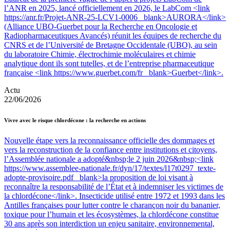
l’ANR en 2025, lancé officiellement en 2026, le LabCom <link
https://anr.fr/Projet-ANR-25-LCV1-0006 _blank>AURORA</link>
(Alliance UBO-Guerbet pour la Recherche en Oncologie et
Radiopharmaceutiques Avancés) réunit les équipes de recherche du
CNRS et de l’Université de Bretagne Occidentale (UBO), au sein
du laboratoire Chimie, électrochimie moléculaires et chimie
analytique dont ils sont tutelles, et de l’entreprise pharmaceutique
française <link https://www.guerbet.com/fr _blank>Guerbet</link>.
Actu
22/06/2026
Vivre avec le risque chlordécone : la recherche en actions
Nouvelle étape vers la reconnaissance officielle des dommages et
vers la reconstruction de la confiance entre institutions et citoyens,
l’Assemblée nationale a adopté&nbsp;le 2 juin 2026&nbsp;<link
https://www.assemblee-nationale.fr/dyn/17/textes/l17t0297_texte-
adopte-provisoire.pdf _blank>la proposition de loi visant à
reconnaître la responsabilité de l’État et à indemniser les victimes de
la chlordécone</link>. Insecticide utilisé entre 1972 et 1993 dans les
Antilles françaises pour lutter contre le charançon noir du bananier,
toxique pour l’humain et les écosystèmes, la chlordécone constitue
30 ans après son interdiction un enjeu sanitaire, environnemental,