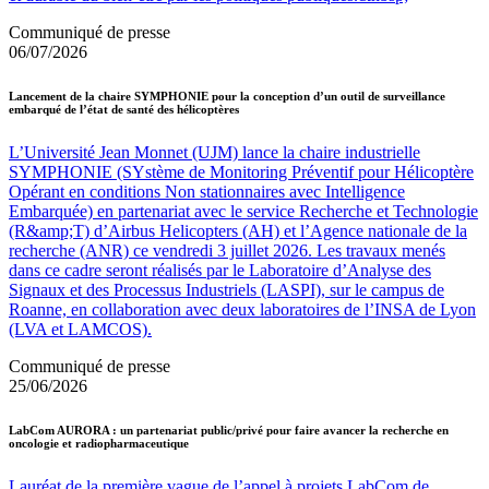
Communiqué de presse
06/07/2026
Lancement de la chaire SYMPHONIE pour la conception d’un outil de surveillance
embarqué de l’état de santé des hélicoptères
L’Université Jean Monnet (UJM) lance la chaire industrielle
SYMPHONIE (SYstème de Monitoring Préventif pour Hélicoptère
Opérant en conditions Non stationnaires avec Intelligence
Embarquée) en partenariat avec le service Recherche et Technologie
(R&amp;T) d’Airbus Helicopters (AH) et l’Agence nationale de la
recherche (ANR) ce vendredi 3 juillet 2026. Les travaux menés
dans ce cadre seront réalisés par le Laboratoire d’Analyse des
Signaux et des Processus Industriels (LASPI), sur le campus de
Roanne, en collaboration avec deux laboratoires de l’INSA de Lyon
(LVA et LAMCOS).
Communiqué de presse
25/06/2026
LabCom AURORA : un partenariat public/privé pour faire avancer la recherche en
oncologie et radiopharmaceutique
Lauréat de la première vague de l’appel à projets LabCom de