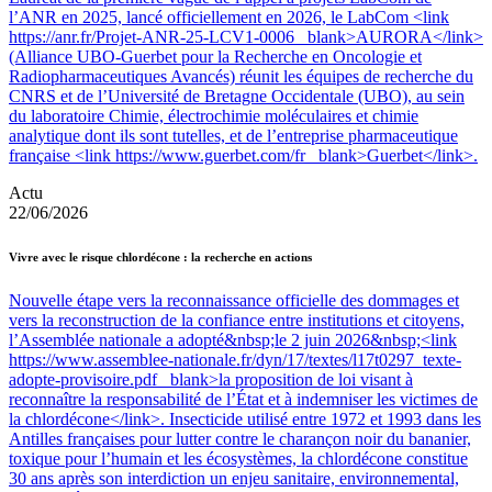
l’ANR en 2025, lancé officiellement en 2026, le LabCom <link
https://anr.fr/Projet-ANR-25-LCV1-0006 _blank>AURORA</link>
(Alliance UBO-Guerbet pour la Recherche en Oncologie et
Radiopharmaceutiques Avancés) réunit les équipes de recherche du
CNRS et de l’Université de Bretagne Occidentale (UBO), au sein
du laboratoire Chimie, électrochimie moléculaires et chimie
analytique dont ils sont tutelles, et de l’entreprise pharmaceutique
française <link https://www.guerbet.com/fr _blank>Guerbet</link>.
Actu
22/06/2026
Vivre avec le risque chlordécone : la recherche en actions
Nouvelle étape vers la reconnaissance officielle des dommages et
vers la reconstruction de la confiance entre institutions et citoyens,
l’Assemblée nationale a adopté&nbsp;le 2 juin 2026&nbsp;<link
https://www.assemblee-nationale.fr/dyn/17/textes/l17t0297_texte-
adopte-provisoire.pdf _blank>la proposition de loi visant à
reconnaître la responsabilité de l’État et à indemniser les victimes de
la chlordécone</link>. Insecticide utilisé entre 1972 et 1993 dans les
Antilles françaises pour lutter contre le charançon noir du bananier,
toxique pour l’humain et les écosystèmes, la chlordécone constitue
30 ans après son interdiction un enjeu sanitaire, environnemental,