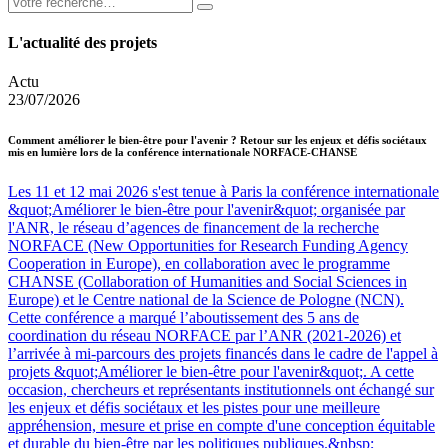
L'actualité des projets
Actu
23/07/2026
Comment améliorer le bien-être pour l'avenir ? Retour sur les enjeux et défis sociétaux
mis en lumière lors de la conférence internationale NORFACE-CHANSE
Les 11 et 12 mai 2026 s'est tenue à Paris la conférence internationale
&quot;Améliorer le bien-être pour l'avenir&quot; organisée par
l'ANR, le réseau d’agences de financement de la recherche
NORFACE (New Opportunities for Research Funding Agency
Cooperation in Europe), en collaboration avec le programme
CHANSE (Collaboration of Humanities and Social Sciences in
Europe) et le Centre national de la Science de Pologne (NCN).
Cette conférence a marqué l’aboutissement des 5 ans de
coordination du réseau NORFACE par l’ANR (2021-2026) et
l’arrivée à mi-parcours des projets financés dans le cadre de l'appel à
projets &quot;Améliorer le bien-être pour l'avenir&quot;. A cette
occasion, chercheurs et représentants institutionnels ont échangé sur
les enjeux et défis sociétaux et les pistes pour une meilleure
appréhension, mesure et prise en compte d'une conception équitable
et durable du bien-être par les politiques publiques.&nbsp;