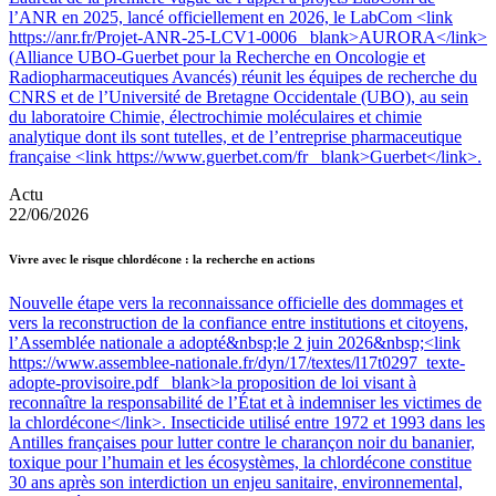
l’ANR en 2025, lancé officiellement en 2026, le LabCom <link
https://anr.fr/Projet-ANR-25-LCV1-0006 _blank>AURORA</link>
(Alliance UBO-Guerbet pour la Recherche en Oncologie et
Radiopharmaceutiques Avancés) réunit les équipes de recherche du
CNRS et de l’Université de Bretagne Occidentale (UBO), au sein
du laboratoire Chimie, électrochimie moléculaires et chimie
analytique dont ils sont tutelles, et de l’entreprise pharmaceutique
française <link https://www.guerbet.com/fr _blank>Guerbet</link>.
Actu
22/06/2026
Vivre avec le risque chlordécone : la recherche en actions
Nouvelle étape vers la reconnaissance officielle des dommages et
vers la reconstruction de la confiance entre institutions et citoyens,
l’Assemblée nationale a adopté&nbsp;le 2 juin 2026&nbsp;<link
https://www.assemblee-nationale.fr/dyn/17/textes/l17t0297_texte-
adopte-provisoire.pdf _blank>la proposition de loi visant à
reconnaître la responsabilité de l’État et à indemniser les victimes de
la chlordécone</link>. Insecticide utilisé entre 1972 et 1993 dans les
Antilles françaises pour lutter contre le charançon noir du bananier,
toxique pour l’humain et les écosystèmes, la chlordécone constitue
30 ans après son interdiction un enjeu sanitaire, environnemental,