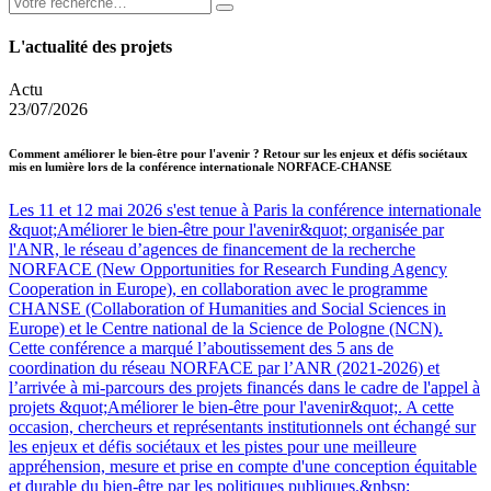
L'actualité des projets
Actu
23/07/2026
Comment améliorer le bien-être pour l'avenir ? Retour sur les enjeux et défis sociétaux
mis en lumière lors de la conférence internationale NORFACE-CHANSE
Les 11 et 12 mai 2026 s'est tenue à Paris la conférence internationale
&quot;Améliorer le bien-être pour l'avenir&quot; organisée par
l'ANR, le réseau d’agences de financement de la recherche
NORFACE (New Opportunities for Research Funding Agency
Cooperation in Europe), en collaboration avec le programme
CHANSE (Collaboration of Humanities and Social Sciences in
Europe) et le Centre national de la Science de Pologne (NCN).
Cette conférence a marqué l’aboutissement des 5 ans de
coordination du réseau NORFACE par l’ANR (2021-2026) et
l’arrivée à mi-parcours des projets financés dans le cadre de l'appel à
projets &quot;Améliorer le bien-être pour l'avenir&quot;. A cette
occasion, chercheurs et représentants institutionnels ont échangé sur
les enjeux et défis sociétaux et les pistes pour une meilleure
appréhension, mesure et prise en compte d'une conception équitable
et durable du bien-être par les politiques publiques.&nbsp;