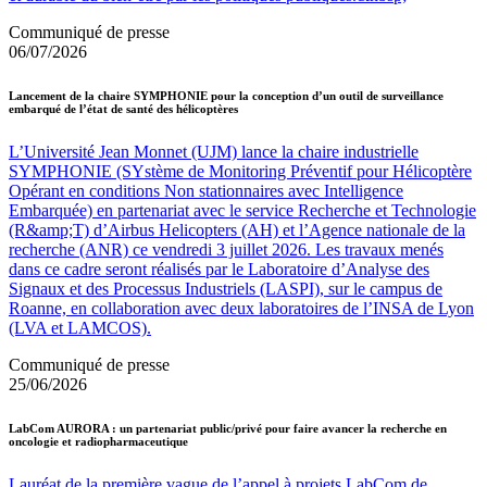
Communiqué de presse
06/07/2026
Lancement de la chaire SYMPHONIE pour la conception d’un outil de surveillance
embarqué de l’état de santé des hélicoptères
L’Université Jean Monnet (UJM) lance la chaire industrielle
SYMPHONIE (SYstème de Monitoring Préventif pour Hélicoptère
Opérant en conditions Non stationnaires avec Intelligence
Embarquée) en partenariat avec le service Recherche et Technologie
(R&amp;T) d’Airbus Helicopters (AH) et l’Agence nationale de la
recherche (ANR) ce vendredi 3 juillet 2026. Les travaux menés
dans ce cadre seront réalisés par le Laboratoire d’Analyse des
Signaux et des Processus Industriels (LASPI), sur le campus de
Roanne, en collaboration avec deux laboratoires de l’INSA de Lyon
(LVA et LAMCOS).
Communiqué de presse
25/06/2026
LabCom AURORA : un partenariat public/privé pour faire avancer la recherche en
oncologie et radiopharmaceutique
Lauréat de la première vague de l’appel à projets LabCom de