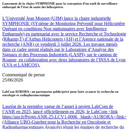
Lancement de la chaire SYMPHONIE pour la conception d’un outil de surveillance
embarqué de l’état de santé des hélicoptères
L’Université Jean Monnet (UJM) lance la chaire industrielle
SYMPHONIE (SYstème de Monitoring Préventif pour Hélicoptère
Opérant en conditions Non stationnaires avec Intelligence
Embarquée) en partenariat avec le service Recherche et Technologie
(R&amp;T) d’Airbus Helicopters (AH) et l’Agence nationale de la
recherche (ANR) ce vendredi 3 juillet 2026. Les travaux menés
dans ce cadre seront réalisés par le Laboratoire d’Analyse des
Signaux et des Processus Industriels (LASPI), sur le campus de
Roanne, en collaboration avec deux laboratoires de l’INSA de Lyon
(LVA et LAMCOS).
Communiqué de presse
25/06/2026
LabCom AURORA : un partenariat public/privé pour faire avancer la recherche en
oncologie et radiopharmaceutique
Lauréat de la première vague de l’appel à projets LabCom de
l’ANR en 2025, lancé officiellement en 2026, le LabCom <link
https://anr.fr/Projet-ANR-25-LCV1-0006 _blank>AURORA</link>
(Alliance UBO-Guerbet pour la Recherche en Oncologie et
Radiopharmaceutiques Avancés) réunit les équipes de recherche du