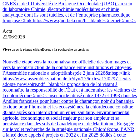
CNRS et de l’Université de Bretagne Occidentale (UBO), au sein
du laboratoire Chimie, électrochimie moléculaires et chimie
analytique dont ils sont tutelles, et de l’entreprise pharmaceutique
française <link https://www.guerbet.com/fr _blank>Guerbet</link>.
Actu
22/06/2026
Vivre avec le risque chlordécone : la recherche en actions
Nouvelle étape vers la reconnaissance officielle des dommages et
vers la reconstruction de la confiance entre institutions et citoyens,
l’Assemblée nationale a adopté&nbsp;le 2 juin 2026&nbsp;<link
https://www.assemblee-nationale.fr/dyn/17/textes/l17t0297_texte-
adopte-provisoire.pdf _blank>la proposition de loi visant à
reconnaître la responsabilité de l’État et à indemniser les victimes de
la chlordécone</link>. Insecticide utilisé entre 1972 et 1993 dans les
Antilles françaises pour lutter contre le charançon noir du bananier,
toxique pour l’humain et les écosystèmes, la chlordécone constitue
30 ans après son interdiction un enjeu sanitaire, environnemental,
agricole, économique et social majeur par son ampleur et sa
persistance dans les sols de Guadeloupe et de Martinique. Engagée
sur le volet recherche de la stratégie nationale Chlordécone, l’ANR
a lancé deux appels à projets en 2022 et fin 2025 dédiés à cette