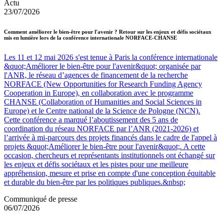
Actu
23/07/2026
Comment améliorer le bien-être pour l'avenir ? Retour sur les enjeux et défis sociétaux
mis en lumière lors de la conférence internationale NORFACE-CHANSE
Les 11 et 12 mai 2026 s'est tenue à Paris la conférence internationale
&quot;Améliorer le bien-être pour l'avenir&quot; organisée par
l'ANR, le réseau d’agences de financement de la recherche
NORFACE (New Opportunities for Research Funding Agency
Cooperation in Europe), en collaboration avec le programme
CHANSE (Collaboration of Humanities and Social Sciences in
Europe) et le Centre national de la Science de Pologne (NCN).
Cette conférence a marqué l’aboutissement des 5 ans de
coordination du réseau NORFACE par l’ANR (2021-2026) et
l’arrivée à mi-parcours des projets financés dans le cadre de l'appel à
projets &quot;Améliorer le bien-être pour l'avenir&quot;. A cette
occasion, chercheurs et représentants institutionnels ont échangé sur
les enjeux et défis sociétaux et les pistes pour une meilleure
appréhension, mesure et prise en compte d'une conception équitable
et durable du bien-être par les politiques publiques.&nbsp;
Communiqué de presse
06/07/2026