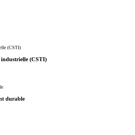
ielle (CSTI)
 industrielle (CSTI)
le
nt durable