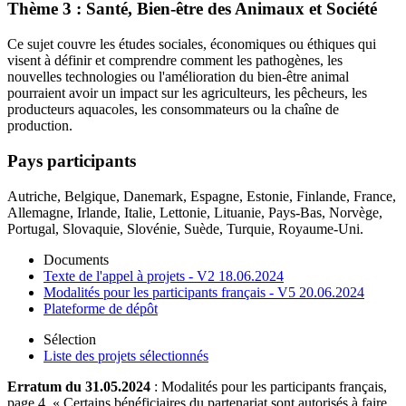
Thème 3 : Santé, Bien-être des Animaux et Société
Ce sujet couvre les études sociales, économiques ou éthiques qui
visent à définir et comprendre comment les pathogènes, les
nouvelles technologies ou l'amélioration du bien-être animal
pourraient avoir un impact sur les agriculteurs, les pêcheurs, les
producteurs aquacoles, les consommateurs ou la chaîne de
production.
Pays participants
Autriche, Belgique, Danemark, Espagne, Estonie, Finlande, France,
Allemagne, Irlande, Italie, Lettonie, Lituanie, Pays-Bas, Norvège,
Portugal, Slovaquie, Slovénie, Suède, Turquie, Royaume-Uni.
Documents
Texte de l'appel à projets - V2 18.06.2024
Modalités pour les participants français - V5 20.06.2024
Plateforme de dépôt
Sélection
Liste des projets sélectionnés
Erratum du 31.05.2024
: Modalités pour les participants français,
page 4, « Certains bénéficiaires du partenariat sont autorisés à faire