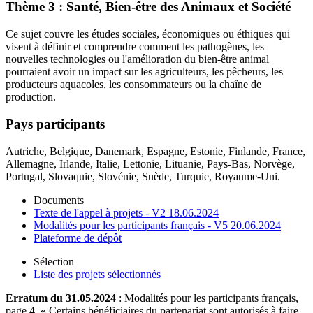
Thème 3 : Santé, Bien-être des Animaux et Société
Ce sujet couvre les études sociales, économiques ou éthiques qui
visent à définir et comprendre comment les pathogènes, les
nouvelles technologies ou l'amélioration du bien-être animal
pourraient avoir un impact sur les agriculteurs, les pêcheurs, les
producteurs aquacoles, les consommateurs ou la chaîne de
production.
Pays participants
Autriche, Belgique, Danemark, Espagne, Estonie, Finlande, France,
Allemagne, Irlande, Italie, Lettonie, Lituanie, Pays-Bas, Norvège,
Portugal, Slovaquie, Slovénie, Suède, Turquie, Royaume-Uni.
Documents
Texte de l'appel à projets - V2 18.06.2024
Modalités pour les participants français - V5 20.06.2024
Plateforme de dépôt
Sélection
Liste des projets sélectionnés
Erratum du 31.05.2024
: Modalités pour les participants français,
page 4, « Certains bénéficiaires du partenariat sont autorisés à faire