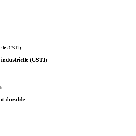
ielle (CSTI)
 industrielle (CSTI)
le
nt durable