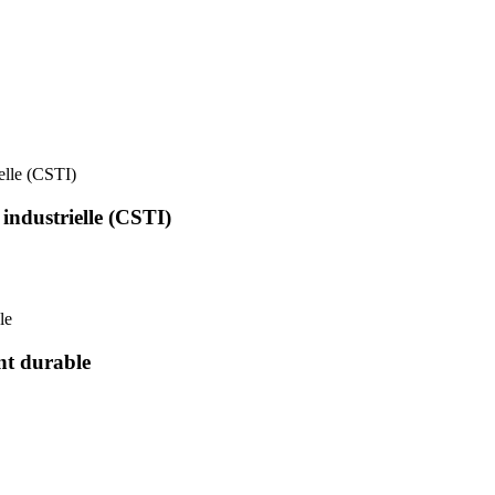
ielle (CSTI)
 industrielle (CSTI)
le
nt durable