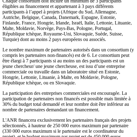
Chaque consortium doit inclure un minimum de 3 participants
éligibles au financement et appartenant à 3 pays différents
participants à l’appel à projets (Afrique du Sud, Allemagne,
Autriche, Belgique, Canada, Danemark, Espagne, Estonie,
Finlande, France, Hongrie, Irlande, Israël, Italie, Lettonie, Lituanie,
Malte, Moldavie, Norvège, Pays-Bas, Pologne, Portugal,
République tchèque, Royaume-Uni, Slovaquie, Suède, Suisse,
Turquie) dont au moins 2 pays européens ou associés.
Le nombre maximum de partenaires autorisés dans un consortium (y
compris les partenaires non-financés) est de 6. Le consortium peut
être élargi à 7 participants si au moins un des participants est un
jeune chercheur/ une jeune chercheuse, est issu d’une entreprise
commerciale ou travaille dans un laboratoire situé en Estonie,
Hongrie, Lettonie, Lituanie, à Malte, en Moldavie, Pologne,
République tchèque, ou en Slovaquie.
La participation des entreprises commerciales est encouragée. La
participation de partenaires non financés est possible mais limitée à
30% du budget total demandé et leur nombre doit être inférieur au
nombre de partenaires demandant un financement.
L'ANR financera exclusivement les partenaires français des projets
sélectionnés, à hauteur de 250 000 euros maximum par partenaire
(330 000 euros maximum si le partenaire est le coordinateur du
projet), et le budget maximum par projet est de 450 000 euros.