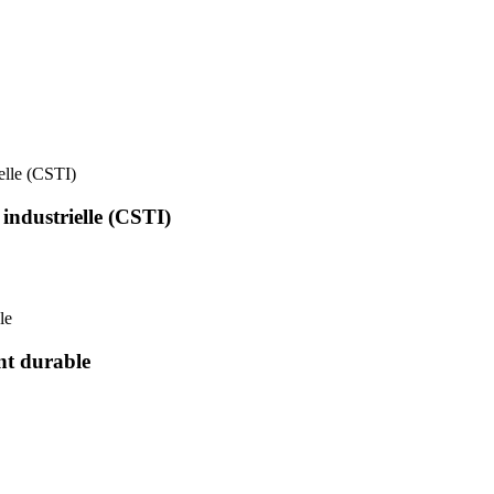
ielle (CSTI)
 industrielle (CSTI)
le
nt durable