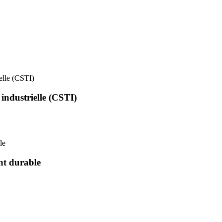
ielle (CSTI)
 industrielle (CSTI)
le
nt durable