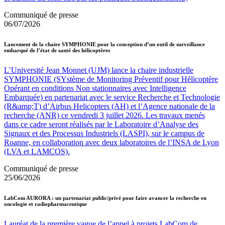
Communiqué de presse
06/07/2026
Lancement de la chaire SYMPHONIE pour la conception d’un outil de surveillance
embarqué de l’état de santé des hélicoptères
L’Université Jean Monnet (UJM) lance la chaire industrielle
SYMPHONIE (SYstème de Monitoring Préventif pour Hélicoptère
Opérant en conditions Non stationnaires avec Intelligence
Embarquée) en partenariat avec le service Recherche et Technologie
(R&amp;T) d’Airbus Helicopters (AH) et l’Agence nationale de la
recherche (ANR) ce vendredi 3 juillet 2026. Les travaux menés
dans ce cadre seront réalisés par le Laboratoire d’Analyse des
Signaux et des Processus Industriels (LASPI), sur le campus de
Roanne, en collaboration avec deux laboratoires de l’INSA de Lyon
(LVA et LAMCOS).
Communiqué de presse
25/06/2026
LabCom AURORA : un partenariat public/privé pour faire avancer la recherche en
oncologie et radiopharmaceutique
Lauréat de la première vague de l’appel à projets LabCom de