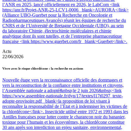
l’ANR en 2025, lancé officiellement en 2026, le LabCom <link
https://anr.fr/Projet-ANR-25-LCV1-0006 _blank>AURORA</link>
(Alliance UBO-Guerbet pour la Recherche en Oncologie et
Radiopharmaceutiques Avancés) réunit les équipes de recherche du
CNRS et de l’Université de Bretagne Occidentale (UBO), au sein
du laboratoire Chimie, électrochimie moléculaires et chimie
analytique dont ils sont tutelles, et de l’entreprise pharmaceutique
française <link https://www.guerbet.com/fr _blank>Guerbet</link>.
Actu
22/06/2026
Vivre avec le risque chlordécone : la recherche en actions
Nouvelle étape vers la reconnaissance officielle des dommages et
vers la reconstruction de la confiance entre institutions et citoyens,
l’Assemblée nationale a adopté&nbsp;le 2 juin 2026&nbsp;<link
https://www.assemblee-nationale.fr/dyn/17/textes/l17t0297_texte-
adopte-provisoire.pdf _blank>la proposition de loi visant à
reconnaître la responsabilité de l’État et à indemniser les victimes de
la chlordécone</link>. Insecticide utilisé entre 1972 et 1993 dans les
Antilles françaises pour lutter contre le charançon noir du bananier,
toxique pour l’humain et les écosystèmes, la chlordécone constitue
30 ans après son interdiction un enjeu sanitaire, environnemental,