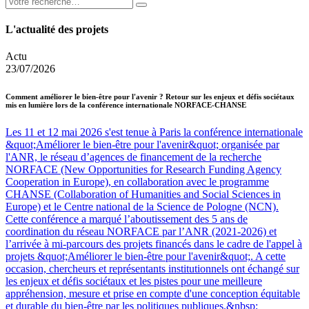
L'actualité des projets
Actu
23/07/2026
Comment améliorer le bien-être pour l'avenir ? Retour sur les enjeux et défis sociétaux
mis en lumière lors de la conférence internationale NORFACE-CHANSE
Les 11 et 12 mai 2026 s'est tenue à Paris la conférence internationale
&quot;Améliorer le bien-être pour l'avenir&quot; organisée par
l'ANR, le réseau d’agences de financement de la recherche
NORFACE (New Opportunities for Research Funding Agency
Cooperation in Europe), en collaboration avec le programme
CHANSE (Collaboration of Humanities and Social Sciences in
Europe) et le Centre national de la Science de Pologne (NCN).
Cette conférence a marqué l’aboutissement des 5 ans de
coordination du réseau NORFACE par l’ANR (2021-2026) et
l’arrivée à mi-parcours des projets financés dans le cadre de l'appel à
projets &quot;Améliorer le bien-être pour l'avenir&quot;. A cette
occasion, chercheurs et représentants institutionnels ont échangé sur
les enjeux et défis sociétaux et les pistes pour une meilleure
appréhension, mesure et prise en compte d'une conception équitable
et durable du bien-être par les politiques publiques.&nbsp;