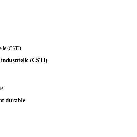
ielle (CSTI)
 industrielle (CSTI)
le
nt durable