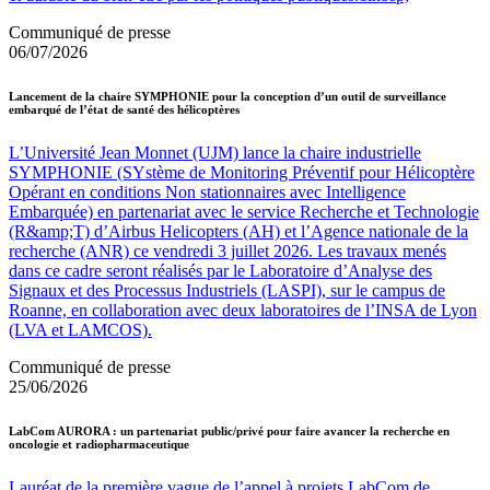
Communiqué de presse
06/07/2026
Lancement de la chaire SYMPHONIE pour la conception d’un outil de surveillance
embarqué de l’état de santé des hélicoptères
L’Université Jean Monnet (UJM) lance la chaire industrielle
SYMPHONIE (SYstème de Monitoring Préventif pour Hélicoptère
Opérant en conditions Non stationnaires avec Intelligence
Embarquée) en partenariat avec le service Recherche et Technologie
(R&amp;T) d’Airbus Helicopters (AH) et l’Agence nationale de la
recherche (ANR) ce vendredi 3 juillet 2026. Les travaux menés
dans ce cadre seront réalisés par le Laboratoire d’Analyse des
Signaux et des Processus Industriels (LASPI), sur le campus de
Roanne, en collaboration avec deux laboratoires de l’INSA de Lyon
(LVA et LAMCOS).
Communiqué de presse
25/06/2026
LabCom AURORA : un partenariat public/privé pour faire avancer la recherche en
oncologie et radiopharmaceutique
Lauréat de la première vague de l’appel à projets LabCom de