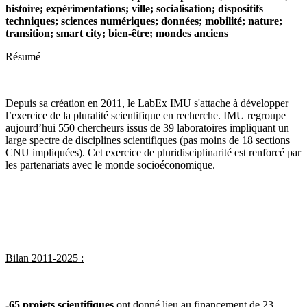
histoire; expérimentations; ville; socialisation; dispositifs
techniques; sciences numériques; données; mobilité; nature;
transition; smart city; bien-être; mondes anciens
Résumé
Depuis sa création en 2011, le LabEx IMU s'attache à développer
l’exercice de la pluralité scientifique en recherche. IMU regroupe
aujourd’hui
550
chercheurs issus de
39
laboratoires impliquant un
large spectre de disciplines scientifiques (pas moins de
18 sections
CNU
impliquées). Cet exercice de pluridisciplinarité est renforcé par
les partenariats avec le monde socioéconomique.
Bilan 2011-2025 :
-65
projets scientifiques
ont donné lieu au financement de
23