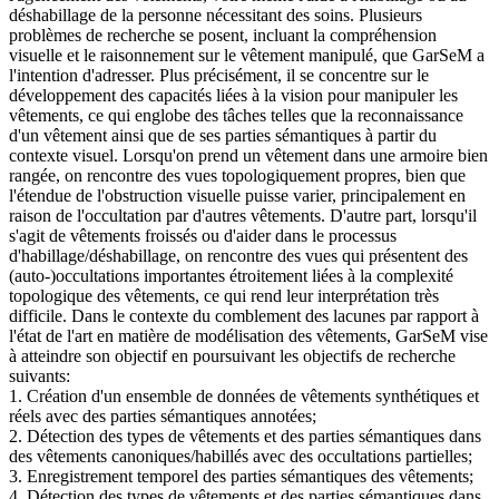
déshabillage de la personne nécessitant des soins. Plusieurs
problèmes de recherche se posent, incluant la compréhension
visuelle et le raisonnement sur le vêtement manipulé, que GarSeM a
l'intention d'adresser. Plus précisément, il se concentre sur le
développement des capacités liées à la vision pour manipuler les
vêtements, ce qui englobe des tâches telles que la reconnaissance
d'un vêtement ainsi que de ses parties sémantiques à partir du
contexte visuel. Lorsqu'on prend un vêtement dans une armoire bien
rangée, on rencontre des vues topologiquement propres, bien que
l'étendue de l'obstruction visuelle puisse varier, principalement en
raison de l'occultation par d'autres vêtements. D'autre part, lorsqu'il
s'agit de vêtements froissés ou d'aider dans le processus
d'habillage/déshabillage, on rencontre des vues qui présentent des
(auto-)occultations importantes étroitement liées à la complexité
topologique des vêtements, ce qui rend leur interprétation très
difficile. Dans le contexte du comblement des lacunes par rapport à
l'état de l'art en matière de modélisation des vêtements, GarSeM vise
à atteindre son objectif en poursuivant les objectifs de recherche
suivants:
1. Création d'un ensemble de données de vêtements synthétiques et
réels avec des parties sémantiques annotées;
2. Détection des types de vêtements et des parties sémantiques dans
des vêtements canoniques/habillés avec des occultations partielles;
3. Enregistrement temporel des parties sémantiques des vêtements;
4. Détection des types de vêtements et des parties sémantiques dans