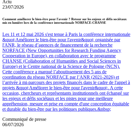
Actu
23/07/2026
Comment améliorer le bien-être pour l'avenir ? Retour sur les enjeux et défis sociétaux
mis en lumière lors de la conférence internationale NORFACE-CHANSE
Les 11 et 12 mai 2026 s'est tenue à Paris la conférence internationale
&quot;Améliorer le bien-être pour l'avenir&quot; organisée par
l'ANR, le réseau d’agences de financement de la recherche
NORFACE (New Opportunities for Research Funding Agency
Cooperation in Europe), en collaboration avec le programme
CHANSE (Collaboration of Humanities and Social Sciences in
Europe) et le Centre national de la Science de Pologne (NCN).
Cette conférence a marqué l’aboutissement des 5 ans de
coordination du réseau NORFACE par l’ANR (2021-2026) et
l’arrivée à mi-parcours des projets financés dans le cadre de l'appel à
projets &quot;Améliorer le bien-être pour l'avenir&quot;. A cette
occasion, chercheurs et représentants institutionnels ont échangé sur
les enjeux et défis sociétaux et les pistes pour une meilleure
appréhension, mesure et prise en compte d'une conception équitable
et durable du bien-être par les politiques publiques.&nbsp;
Communiqué de presse
06/07/2026