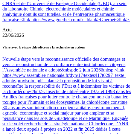
CNRS et de l’Université de Bretagne Occidentale (UBO), au sein
du laboratoire Chimie, électrochimie moléculaires et chimie
analytique dont ils sont tutelles, et de l’entreprise pharmaceutique
française <link https://www.guerbet.com/fr _blank>Guerbet</link>.
Actu
22/06/2026
Vivre avec le risque chlordécone : la recherche en actions
Nouvelle étape vers la reconnaissance officielle des dommages et
vers la reconstruction de la confiance entre institutions et citoyens,
l’Assemblée nationale a adopté&nbsp;le 2 juin 2026&nbsp;<link
https://www.assemblee-nationale.fr/dyn/17/textes/l17t0297_texte-
adopte-provisoire.pdf _blank>la proposition de loi visant à
reconnaître la responsabilité de l’État et à indemniser les victimes de
la chlordécone</link>. Insecticide utilisé entre 1972 et 1993 dans les
Antilles françaises pour lutter contre le charançon noir du bananier,
toxique pour l’humain et les écosystèmes, la chlordécone constitue
30 ans après son interdiction un enjeu sanitaire, environnemental,
agricole, économique et social majeur par son ampleur et sa
persistance dans les sols de Guadeloupe et de Martinique. Engagée
sur le volet recherche de la stratégie nationale Chlordécone, l’ANR
a lancé deux appels à projets en 2022 et fin 2025 dédiés à cette