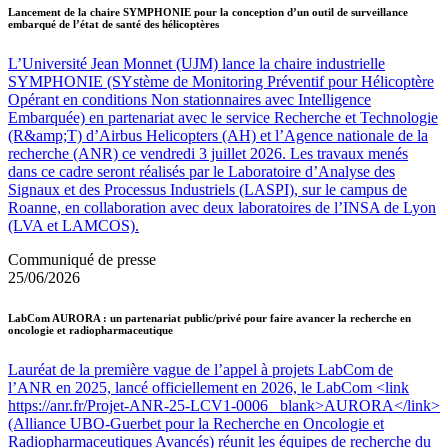
Lancement de la chaire SYMPHONIE pour la conception d’un outil de surveillance
embarqué de l’état de santé des hélicoptères
L’Université Jean Monnet (UJM) lance la chaire industrielle
SYMPHONIE (SYstème de Monitoring Préventif pour Hélicoptère
Opérant en conditions Non stationnaires avec Intelligence
Embarquée) en partenariat avec le service Recherche et Technologie
(R&amp;T) d’Airbus Helicopters (AH) et l’Agence nationale de la
recherche (ANR) ce vendredi 3 juillet 2026. Les travaux menés
dans ce cadre seront réalisés par le Laboratoire d’Analyse des
Signaux et des Processus Industriels (LASPI), sur le campus de
Roanne, en collaboration avec deux laboratoires de l’INSA de Lyon
(LVA et LAMCOS).
Communiqué de presse
25/06/2026
LabCom AURORA : un partenariat public/privé pour faire avancer la recherche en
oncologie et radiopharmaceutique
Lauréat de la première vague de l’appel à projets LabCom de
l’ANR en 2025, lancé officiellement en 2026, le LabCom <link
https://anr.fr/Projet-ANR-25-LCV1-0006 _blank>AURORA</link>
(Alliance UBO-Guerbet pour la Recherche en Oncologie et
Radiopharmaceutiques Avancés) réunit les équipes de recherche du