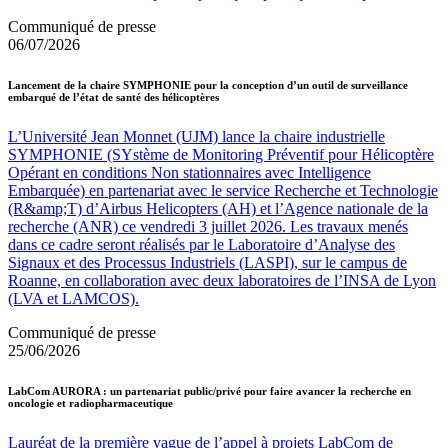
Communiqué de presse
06/07/2026
Lancement de la chaire SYMPHONIE pour la conception d’un outil de surveillance
embarqué de l’état de santé des hélicoptères
L’Université Jean Monnet (UJM) lance la chaire industrielle
SYMPHONIE (SYstème de Monitoring Préventif pour Hélicoptère
Opérant en conditions Non stationnaires avec Intelligence
Embarquée) en partenariat avec le service Recherche et Technologie
(R&amp;T) d’Airbus Helicopters (AH) et l’Agence nationale de la
recherche (ANR) ce vendredi 3 juillet 2026. Les travaux menés
dans ce cadre seront réalisés par le Laboratoire d’Analyse des
Signaux et des Processus Industriels (LASPI), sur le campus de
Roanne, en collaboration avec deux laboratoires de l’INSA de Lyon
(LVA et LAMCOS).
Communiqué de presse
25/06/2026
LabCom AURORA : un partenariat public/privé pour faire avancer la recherche en
oncologie et radiopharmaceutique
Lauréat de la première vague de l’appel à projets LabCom de