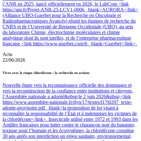
l’ANR en 2025, lancé officiellement en 2026, le LabCom <link
https://anr.fr/Projet-ANR-25-LCV1-0006 _blank>AURORA</link>
(Alliance UBO-Guerbet pour la Recherche en Oncologie et
Radiopharmaceutiques Avancés) réunit les équipes de recherche du
CNRS et de l’Université de Bretagne Occidentale (UBO), au sein
du laboratoire Chimie, électrochimie moléculaires et chimie
analytique dont ils sont tutelles, et de l’entreprise pharmaceutique
française <link https://www.guerbet.com/fr _blank>Guerbet</link>.
Actu
22/06/2026
Vivre avec le risque chlordécone : la recherche en actions
Nouvelle étape vers la reconnaissance officielle des dommages et
vers la reconstruction de la confiance entre institutions et citoyens,
l’Assemblée nationale a adopté&nbsp;le 2 juin 2026&nbsp;<link
https://www.assemblee-nationale.fr/dyn/17/textes/l17t0297_texte-
adopte-provisoire.pdf _blank>la proposition de loi visant à
reconnaître la responsabilité de l’État et à indemniser les victimes de
la chlordécone</link>. Insecticide utilisé entre 1972 et 1993 dans les
Antilles françaises pour lutter contre le charançon noir du bananier,
toxique pour l’humain et les écosystèmes, la chlordécone constitue
30 ans après son interdiction un enjeu sanitaire, environnemental,