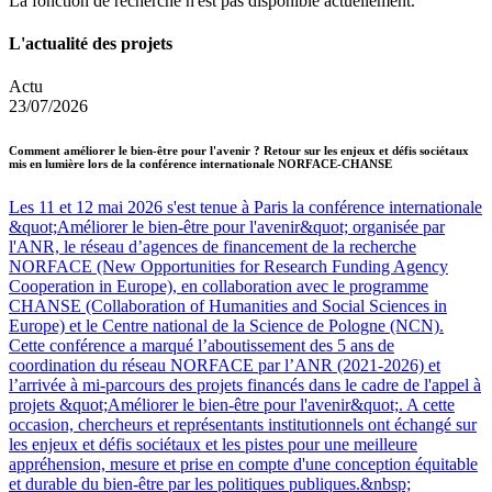
La fonction de recherche n'est pas disponible actuellement.
L'actualité des projets
Actu
23/07/2026
Comment améliorer le bien-être pour l'avenir ? Retour sur les enjeux et défis sociétaux
mis en lumière lors de la conférence internationale NORFACE-CHANSE
Les 11 et 12 mai 2026 s'est tenue à Paris la conférence internationale
&quot;Améliorer le bien-être pour l'avenir&quot; organisée par
l'ANR, le réseau d’agences de financement de la recherche
NORFACE (New Opportunities for Research Funding Agency
Cooperation in Europe), en collaboration avec le programme
CHANSE (Collaboration of Humanities and Social Sciences in
Europe) et le Centre national de la Science de Pologne (NCN).
Cette conférence a marqué l’aboutissement des 5 ans de
coordination du réseau NORFACE par l’ANR (2021-2026) et
l’arrivée à mi-parcours des projets financés dans le cadre de l'appel à
projets &quot;Améliorer le bien-être pour l'avenir&quot;. A cette
occasion, chercheurs et représentants institutionnels ont échangé sur
les enjeux et défis sociétaux et les pistes pour une meilleure
appréhension, mesure et prise en compte d'une conception équitable
et durable du bien-être par les politiques publiques.&nbsp;