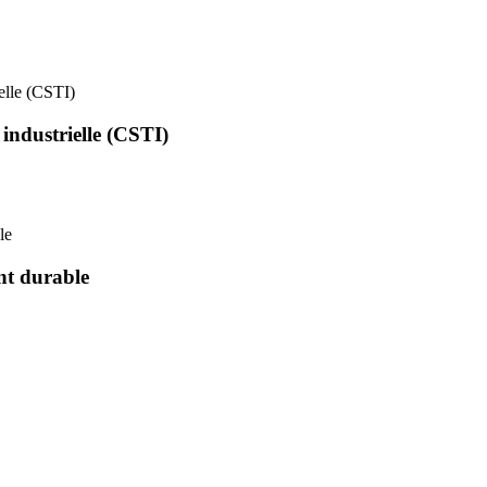
ielle (CSTI)
 industrielle (CSTI)
le
nt durable