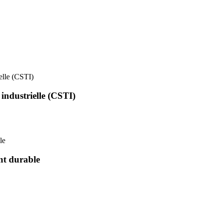
ielle (CSTI)
 industrielle (CSTI)
le
nt durable