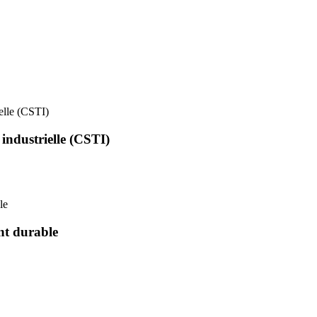
ielle (CSTI)
 industrielle (CSTI)
le
nt durable