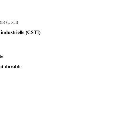
ielle (CSTI)
 industrielle (CSTI)
le
nt durable