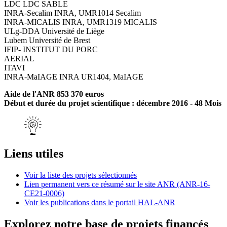
LDC LDC SABLE
INRA-Secalim INRA, UMR1014 Secalim
INRA-MICALIS INRA, UMR1319 MICALIS
ULg-DDA Université de Liège
Lubem Université de Brest
IFIP- INSTITUT DU PORC
AERIAL
ITAVI
INRA-MaIAGE INRA UR1404, MaIAGE
Aide de l'ANR 853 370 euros
Début et durée du projet scientifique : décembre 2016 - 48 Mois
Liens utiles
Voir la liste des projets sélectionnés
Lien permanent vers ce résumé sur le site ANR (ANR-16-
CE21-0006)
Voir les publications dans le portail HAL-ANR
Explorez notre base de projets financés