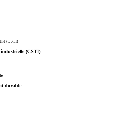
ielle (CSTI)
 industrielle (CSTI)
le
nt durable