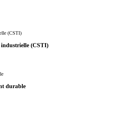
ielle (CSTI)
 industrielle (CSTI)
le
nt durable