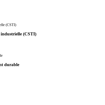
ielle (CSTI)
 industrielle (CSTI)
le
nt durable