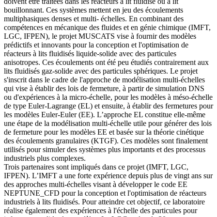
doivent être traitées dans les réacteurs à lit fluidisé ou à lit
bouillonnant. Ces systèmes mettent en jeu des écoulements
multiphasiques denses et multi- échelles. En combinant des
compétences en mécanique des fluides et en génie chimique (IMFT,
LGC, IFPEN), le projet MUSCATS vise à fournir des modèles
prédictifs et innovants pour la conception et l'optimisation de
réacteurs à lits fluidisés liquide-solide avec des particules
anisotropes. Ces écoulements ont été peu étudiés contrairement aux
lits fluidisés gaz-solide avec des particules sphériques. Le projet
s'inscrit dans le cadre de l'approche de modélisation multi-échelles
qui vise à établir des lois de fermeture, à partir de simulation DNS
ou d'expériences à la micro-échelle, pour les modèles à méso-échelle
de type Euler-Lagrange (EL) et ensuite, à établir des fermetures pour
les modèles Euler-Euler (EE). L’approche EL constitue elle-même
une étape de la modélisation multi-échelle utile pour générer des lois
de fermeture pour les modèles EE et basée sur la théorie cinétique
des écoulements granulaires (KTGF). Ces modèles sont finalement
utilisés pour simuler des systèmes plus importants et des processus
industriels plus complexes.
Trois partenaires sont impliqués dans ce projet (IMFT, LGC,
IFPEN). L’IMFT a une forte expérience depuis plus de vingt ans sur
des approches multi-échelles visant à développer le code EE
NEPTUNE_CFD pour la conception et l'optimisation de réacteurs
industriels à lits fluidisés. Pour atteindre cet objectif, ce laboratoire
réalise également des expériences à l'échelle des particules pour