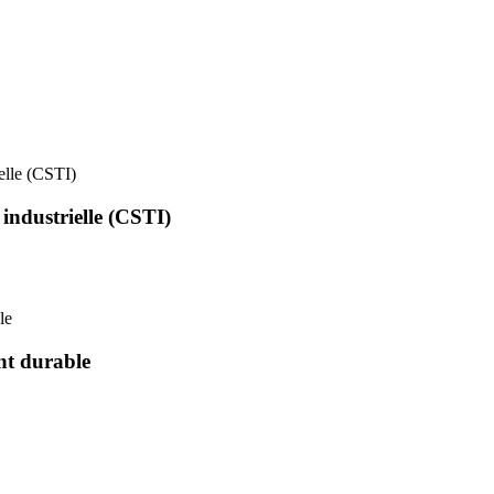
ielle (CSTI)
 industrielle (CSTI)
le
nt durable