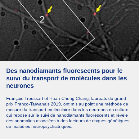
Des nanodiamants fluorescents pour le
suivi du transport de molécules dans les
neurones
François Treussart et Huan-Cheng Chang, lauréats du grand
prix Franco-Taïwanais 2019, ont mis au point une méthode de
mesure du transport moléculaire dans les neurones en culture,
qui repose sur le suivi de nanodiamants fluorescents et révèle
des anomalies associées à des facteurs de risques génétiques
de maladies neuropsychiatriques.