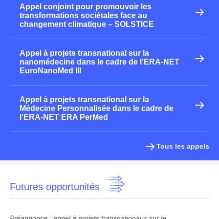
Appel conjoint pour promouvoir les
transformations sociétales face au
changement climatique – SOLSTICE
Appel à projets transnational sur la
nanomédecine dans le cadre de l'ERA-NET
EuroNanoMed III
Appel à projets transnational sur la
Médecine Personnalisée dans le cadre de
l'ERA-NET ERA PerMed
Tous les appels
Futures opportunités
Préannonce : appel à projets transnationaux sur le