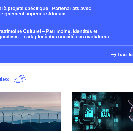
l à projets spécifique - Partenariats avec
seignement supérieur Africain
Patrimoine Culturel – Patrimoine, Identités et
pectives : s’adapter à des sociétés en évolutions
Tous le
ités