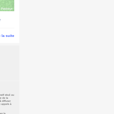
e
e la suite
atif situé au
e de la
à diffuser
x appels à
er la