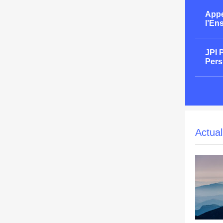
Appe
l’En
JPI 
Pers
Actual