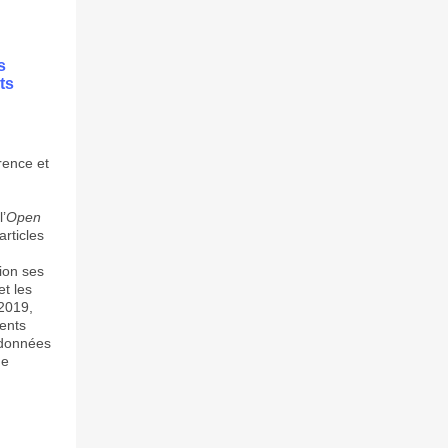
s
ts
ence et
’
Open
articles
ion ses
et les
 2019,
ents
 données
me