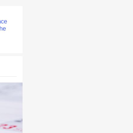
nce
che