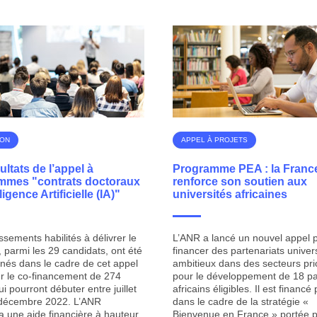
ION
APPEL À PROJETS
ultats de l’appel à
Programme PEA : la Franc
mmes "contrats doctoraux
renforce son soutien aux
ligence Artificielle (IA)"
universités africaines
ssements habilités à délivrer le
L’ANR a lancé un nouvel appel 
, parmi les 29 candidats, ont été
financer des partenariats univers
nnés dans le cadre de cet appel
ambitieux dans des secteurs prio
 le co-financement de 274
pour le développement de 18 p
i pourront débuter entre juillet
africains éligibles. Il est financé
 décembre 2022. L’ANR
dans le cadre de la stratégie «
a une aide financière à hauteur
Bienvenue en France » portée p