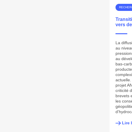
RECHER
Transit
vers d
La diffu
au nivea
pression
au dével
bas-carb
producteu
complexi
actuelle
projet 
criticité
brevets e
les con
géopolit
d’hydroc
Lire 