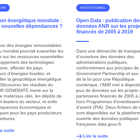
CHE
INSTITUTIONNEL
ion énergétique mondiale :
Open Data : publication de
e nouvelles dépendances ?
données ANR sur les proje
financés de 2005 à 2019
sion des énergies renouvelables
u mondial pourrait exacerber les
Dans une démarche de transpar
s sur les ressources essentielles
d’ouverture des données des
oppement des technologies
administrations publiques,
one, affecter les pays
conformément aux principes de l
rs d’énergies fossiles, et
Government Partnership
et aux 
fier la géopolitique énergétique
de la loi pour une République
. Découvrez les résultats du
numérique, l’ANR met à disposit
ANR GENERATE mené sur la
jeux de données sur les projets 
 de matériaux clés, les dépôts de
partenaires financés de 2005 à
t leaders du secteur, et enfin
hors Programmes d’investissem
séquences économiques et
d’avenir (PIA). Deux fichiers de
iques pour les pays producteurs
sont disponibles sur la platefor
arbures.
ouverte des données publiques
françaises data.gouv.fr.
la suite
Lire la suite