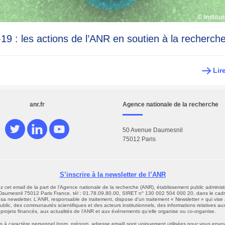
19 : les actions de l’ANR en soutien à la recherch
Lir
anr.fr
Agence nationale de la recherche
50 Avenue Daumesnil
75012 Paris
S’inscrire à la newsletter de l’ANR
 cet email de la part de l'Agence nationale de la recherche (ANR), établissement public administr
aumesnil 75012 Paris France, tél : 01.78.09.80.00, SIRET n° 130 002 504 000 20, dans le cadr
 sa newsletter. L'ANR, responsable de traitement, dispose d'un traitement « Newsletter » qui vise 
blic, des communautés scientifiques et des acteurs institutionnels, des informations relatives au
 projets financés, aux actualités de l’ANR et aux événements qu’elle organise ou co-organise.
 à caractère personnel (nom, prénom, adresse email) sont uniquement utilisées pour vous envoy