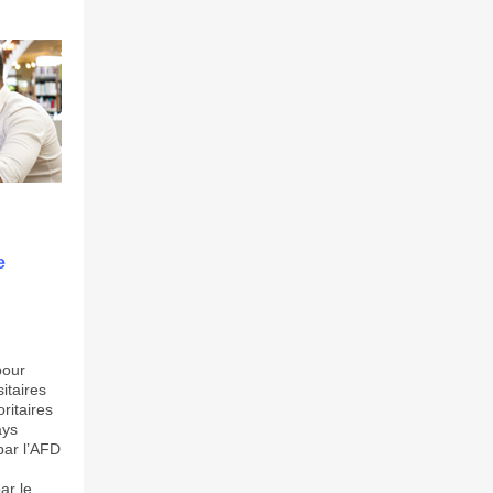
e
pour
itaires
ritaires
ays
 par l’AFD
ar le