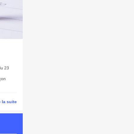
du 23
çon
e la suite