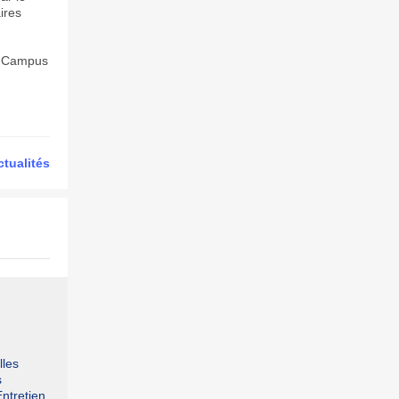
ires
et Campus
ctualités
lles
s
Entretien