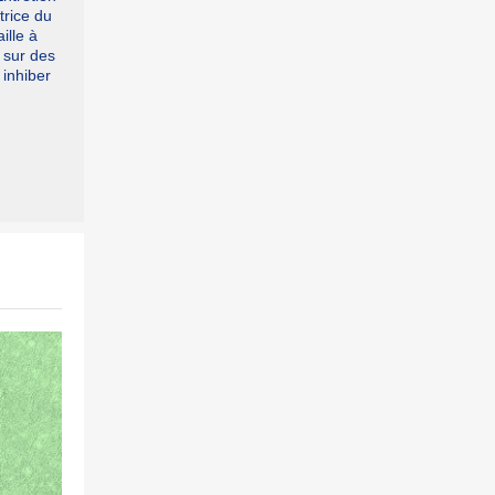
trice du
ille à
s sur des
 inhiber