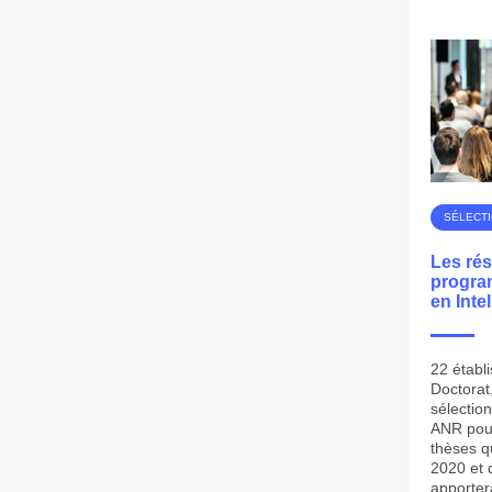
SÉLECT
Les rés
progra
en Intel
22 établi
Doctorat
sélectio
ANR pour
thèses qu
2020 et
apporter