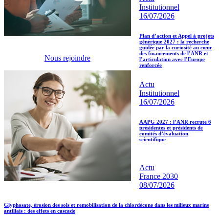
Institutionnel
16/07/2026
Plan d’action et Appel à projets
générique 2027 : la recherche
guidée par la curiosité au cœur
des financements de l’ANR et
Nous rejoindre
l’articulation avec l’Europe
renforcée
Actu
Institutionnel
16/07/2026
AAPG 2027 : l’ANR recrute 6
présidentes et présidents de
comités d’évaluation
scientifique
Actu
France 2030
08/07/2026
Glyphosate, érosion des sols et remobilisation de la chlordécone dans les milieux marins
antillais : des effets en cascade