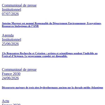
Communiqué de presse
Institutionnel
07/07/2026
Antoine Margeot est nommé Responsable du Département Environnement, Ecosystèmes,
Ressources biologiques de l’ANR
Agenda
Institutionnel
25/06/2026
13e Rencontres Recherche et Création : artistes et scientifiques sondent l’indicible au
Festival d’Avignon. Le programme complet est disponible.
Communiqué de presse
France 2030
24/06/2026
Découverte majeure de trois sites hydrothermaux anciens sur la dorsale médio-Atlantique
Actu