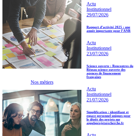
Actu
Institutionnel
29/07/2026
Rapport d’activité 2025 : une
année importante pour l’ANR
Actu
Institutionnel
23/07/2026
Science ouverte : Rencontres du
Réseau science ouverte des
agences de financement
françaises
Nos métiers
Actu
Institutionnel
21/07/2026
Simplification : identifiant et
espace personnel uniques pour
le dépôt des projets sur
appelsprojetsrecherche.fr
Actu