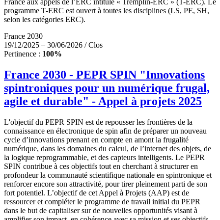
France aux appels de l’ERC intitulé « Tremplin-ERC » (T-ERC). Le
programme T-ERC est ouvert à toutes les disciplines (LS, PE, SH,
selon les catégories ERC).
France 2030
19/12/2025 – 30/06/2026 / Clos
Pertinence :
100%
France 2030 - PEPR SPIN "Innovations
spintroniques pour un numérique frugal,
agile et durable" - Appel à projets 2025
L'objectif du PEPR SPIN est de repousser les frontières de la
connaissance en électronique de spin afin de préparer un nouveau
cycle d’innovations prenant en compte en amont la frugalité
numérique, dans les domaines du calcul, de l’internet des objets, de
la logique reprogrammable, et des capteurs intelligents. Le PEPR
SPIN contribue à ces objectifs tout en cherchant à structurer en
profondeur la communauté scientifique nationale en spintronique et
renforcer encore son attractivité, pour tirer pleinement parti de son
fort potentiel. L’objectif de cet Appel à Projets (AAP) est de
ressourcer et compléter le programme de travail initial du PEPR
dans le but de capitaliser sur de nouvelles opportunités visant à
amplifier son impact, en cohérence avec sa mission et ses objectifs.