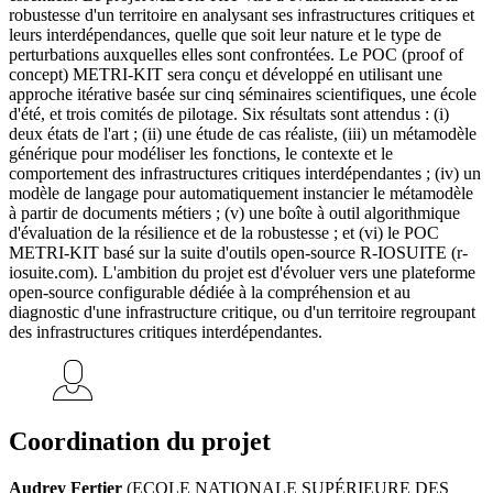
robustesse d'un territoire en analysant ses infrastructures critiques et
leurs interdépendances, quelle que soit leur nature et le type de
perturbations auxquelles elles sont confrontées. Le POC (proof of
concept) METRI-KIT sera conçu et développé en utilisant une
approche itérative basée sur cinq séminaires scientifiques, une école
d'été, et trois comités de pilotage. Six résultats sont attendus : (i)
deux états de l'art ; (ii) une étude de cas réaliste, (iii) un métamodèle
générique pour modéliser les fonctions, le contexte et le
comportement des infrastructures critiques interdépendantes ; (iv) un
modèle de langage pour automatiquement instancier le métamodèle
à partir de documents métiers ; (v) une boîte à outil algorithmique
d'évaluation de la résilience et de la robustesse ; et (vi) le POC
METRI-KIT basé sur la suite d'outils open-source R-IOSUITE (r-
iosuite.com). L'ambition du projet est d'évoluer vers une plateforme
open-source configurable dédiée à la compréhension et au
diagnostic d'une infrastructure critique, ou d'un territoire regroupant
des infrastructures critiques interdépendantes.
Coordination du projet
Audrey Fertier
(ECOLE NATIONALE SUPÉRIEURE DES