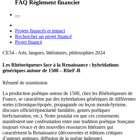
FAQ Règlement financier
Projets financés et impact
Rechercher un projet financé
Projet financé
CE54 - Arts, langues, littératures, philosophies
2024
Les Rhétoriqueurs face à la Renaissance : hybridations
génériques autour de 1500 – RheF-R
Résumé de soumission
La production poétique autour de 1500, chez les Rhétoriqueurs de
France, se caractérise par des hybridations génériques de différentes
sortes (chronique/épopée, propagande ou leçon morale/lyrisme,
discours officiel/épistolarité familière, genres poétiques
brefs/narration, etc.). Notre postulat est que ces croisements
manifestent une confrontation entre une tradition poétique française
toujours vivace et des nouvelles ressources littéraires qui
caractérisent la Renaissance (découvertes et éditions critiques
d’auteurs antiques, diffusion de la poésie italienne).