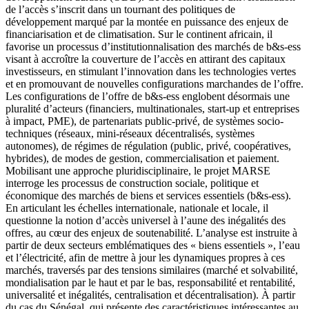
de l’accès s’inscrit dans un tournant des politiques de
développement marqué par la montée en puissance des enjeux de
financiarisation et de climatisation. Sur le continent africain, il
favorise un processus d’institutionnalisation des marchés de b&s-ess
visant à accroître la couverture de l’accès en attirant des capitaux
investisseurs, en stimulant l’innovation dans les technologies vertes
et en promouvant de nouvelles configurations marchandes de l’offre.
Les configurations de l’offre de b&s-ess englobent désormais une
pluralité d’acteurs (financiers, multinationales, start-up et entreprises
à impact, PME), de partenariats public-privé, de systèmes socio-
techniques (réseaux, mini-réseaux décentralisés, systèmes
autonomes), de régimes de régulation (public, privé, coopératives,
hybrides), de modes de gestion, commercialisation et paiement.
Mobilisant une approche pluridisciplinaire, le projet MARSE
interroge les processus de construction sociale, politique et
économique des marchés de biens et services essentiels (b&s-ess).
En articulant les échelles internationale, nationale et locale, il
questionne la notion d’accès universel à l’aune des inégalités des
offres, au cœur des enjeux de soutenabilité. L’analyse est instruite à
partir de deux secteurs emblématiques des « biens essentiels », l’eau
et l’électricité, afin de mettre à jour les dynamiques propres à ces
marchés, traversés par des tensions similaires (marché et solvabilité,
mondialisation par le haut et par le bas, responsabilité et rentabilité,
universalité et inégalités, centralisation et décentralisation). À partir
du cas du Sénégal, qui présente des caractéristiques intéressantes au