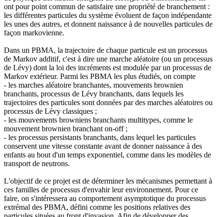
ont pour point commun de satisfaire une propriété de branchement :
les différentes particules du système évoluent de façon indépendante
les unes des autres, et donnent naissance à de nouvelles particules de
façon markovienne.
Dans un PBMA, la trajectoire de chaque particule est un processus
de Markov additif, c'est à dire une marche aléatoire (ou un processus
de Lévy) dont la loi des incréments est modulée par un processus de
Markov extérieur. Parmi les PBMA les plus étudiés, on compte
- les marches aléatoire branchantes, mouvements brownien
branchants, processus de Lévy branchants, dans lequels les
trajectoires des particules sont données par des marches aléatoires ou
processus de Lévy classiques ;
- les mouvements browniens branchants multitypes, comme le
mouvement brownien branchant on-off ;
- les processus persistants branchants, dans lequel les particules
conservent une vitesse constante avant de donner naissance à des
enfants au bout d'un temps exponentiel, comme dans les modèles de
transport de neutrons.
L'objectif de ce projet est de déterminer les mécanismes permettant à
ces familles de processus d'envahir leur environnement. Pour ce
faire, on s'intéressera au comportement asymptotique du processus
extrémal des PBMA, défini comme les positions relatives des
particules situées au front d'invasion. Afin de développer des