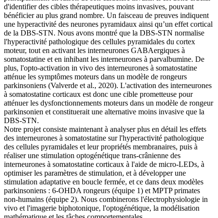
d'identifier des cibles thérapeutiques moins invasives, pouvant
bénéficier au plus grand nombre. Un faisceau de preuves indiquent
une hyperactivité des neurones pyramidaux ainsi qu’un effet cortical
de la DBS-STN. Nous avons montré que la DBS-STN normalise
l'hyperactivité pathologique des cellules pyramidales du cortex
moteur, tout en activant les interneurones GABAergiques à
somatostatine et en inhibant les interneurones à parvalbumine. De
plus, l'opto-activation in vivo des interneurones à somatostatine
atténue les symptômes moteurs dans un modèle de rongeurs
parkinsoniens (Valverde et al., 2020). L'activation des interneurones
à somatostatine corticaux est donc une cible prometteuse pour
atténuer les dysfonctionnements moteurs dans un modèle de rongeur
parkinsonien et constituerait une alternative moins invasive que la
DBS-STN.
Notre projet consiste maintenant à analyser plus en détail les effets
des interneurones à somatostatine sur l'hyperactivité pathologique
des cellules pyramidales et leur propriétés membranaires, puis à
réaliser une stimulation optogénétique trans-crânienne des
interneurones à somatostatine corticaux à l'aide de micro-LEDs, à
optimiser les paramètres de stimulation, et à développer une
stimulation adaptative en boucle fermée, et ce dans deux modèles
parkinsoniens : 6-OHDA rongeurs (équipe 1) et MPTP primates
non-humains (équipe 2). Nous combinerons l'électrophysiologie in
vivo et l'imagerie biphotonique, l'optogénétique, la modélisation
mathématique et les tâches comportementales.