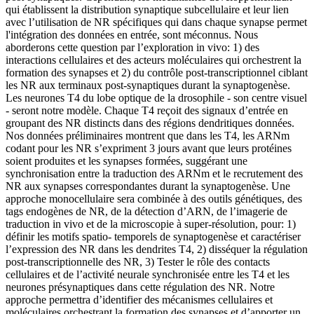
qui établissent la distribution synaptique subcellulaire et leur lien
avec l’utilisation de NR spécifiques qui dans chaque synapse permet
l'intégration des données en entrée, sont méconnus. Nous
aborderons cette question par l’exploration in vivo: 1) des
interactions cellulaires et des acteurs moléculaires qui orchestrent la
formation des synapses et 2) du contrôle post-transcriptionnel ciblant
les NR aux terminaux post-synaptiques durant la synaptogenèse.
Les neurones T4 du lobe optique de la drosophile - son centre visuel
- seront notre modèle. Chaque T4 reçoit des signaux d’entrée en
groupant des NR distincts dans des régions dendritiques données.
Nos données préliminaires montrent que dans les T4, les ARNm
codant pour les NR s’expriment 3 jours avant que leurs protéines
soient produites et les synapses formées, suggérant une
synchronisation entre la traduction des ARNm et le recrutement des
NR aux synapses correspondantes durant la synaptogenèse. Une
approche monocellulaire sera combinée à des outils génétiques, des
tags endogènes de NR, de la détection d’ARN, de l’imagerie de
traduction in vivo et de la microscopie à super-résolution, pour: 1)
définir les motifs spatio- temporels de synaptogenèse et caractériser
l’expression des NR dans les dendrites T4, 2) disséquer la régulation
post-transcriptionnelle des NR, 3) Tester le rôle des contacts
cellulaires et de l’activité neurale synchronisée entre les T4 et les
neurones présynaptiques dans cette régulation des NR. Notre
approche permettra d’identifier des mécanismes cellulaires et
moléculaires orchestrant la formation des synapses et d’apporter un