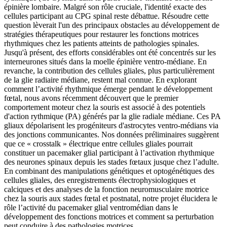
épinière lombaire. Malgré son rôle cruciale, l'identité exacte des
cellules participant au CPG spinal reste débattue. Résoudre cette
question lèverait l'un des principaux obstacles au développement de
stratégies thérapeutiques pour restaurer les fonctions motrices
rhythmiques chez les patients atteints de pathologies spinales.
Jusqu'à présent, des efforts considérables ont été concentrés sur les
interneurones situés dans la moelle épinière ventro-médiane. En
revanche, la contribution des cellules gliales, plus particulièrement
de la glie radiaire médiane, restent mal connue. En explorant
comment l’activité rhythmique émerge pendant le développement
fœtal, nous avons récemment découvert que le premier
comportement moteur chez la souris est associé à des potentiels
d'action rythmique (PA) générés par la glie radiale médiane. Ces PA
gliaux dépolarisent les progéniteurs d'astrocytes ventro-médians via
des jonctions communicantes. Nos données préliminaires suggèrent
que ce « crosstalk » électrique entre cellules gliales pourrait
constituer un pacemaker glial participant à l’activation rhythmique
des neurones spinaux depuis les stades fœtaux jusque chez l’adulte.
En combinant des manipulations génétiques et optogénétiques des
cellules gliales, des enregistrements électrophysiologiques et
calciques et des analyses de la fonction neuromusculaire motrice
chez la souris aux stades fœtal et postnatal, notre projet élucidera le
rôle l’activité du pacemaker glial ventromédian dans le
développement des fonctions motrices et comment sa perturbation
peut conduire à des pathologies motrices.