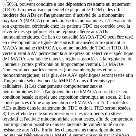
(~50%), pouvant conduire à une dépression résistante au traitement
(TRD). Un mécanisme potentiel expliquant le TDM et les effets
modérés des ADs est l'augmentation d’activité de la monoamine
oxydase A (MAOA) qui métabolise les monoamines. L’élévation de
son expression cérébrale chez les patients TDC est corrélée avec la
sévérité des symptômes et une réponse altérée aux ADs
monoaminergiques. Ce lien de causalité MAOA-TDC peut être testé
en développant une lignée de souris humanisées surexprimant la
MAOA humaine (hMAOA), comme modèle de TDC et TRD. Un
vecteur viral AAV permettant la surexpression sélective et spécifique
de hMAOA sera injecté dans les régions associées à la régulation de
l'humeur (cortex préfrontal ou hippocampe ventral). La MAOA
étant exprimée par les neurones (monoaminergiques et non-
monoaminergiques) et la glie, des AAV spécifiques seront testés afin
d'augmenter sélectivement la hMAOA dans différents types
cellulaires. 1) Les changements comportementaux et
neurochimiques liés à l'augmentation de hMAOA seront testés en
condition basale et après une exposition chronique au stress. 2) Les
conséquences d’une augmentation de hMAOA sur l’efficacité des
ADs utilisés dans le traitement du TDC et de la TRD seront testées.
3) Les effets de cette surexpression sur les marqueurs du stress
oxydatif et l'activité mitochondriale seront testés, afin de comprendre
leur implication possible dans les facteurs de vulnérabilité ou de
résistance aux ADs. Enfin, les changements transcriptomiques
induits par l'élévation de la hMAOA seront observés par RNASeq.