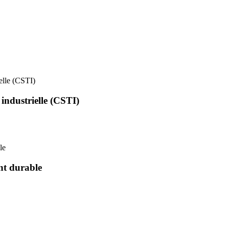
ielle (CSTI)
 industrielle (CSTI)
le
nt durable