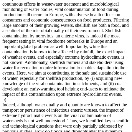
continuous efforts in wastewater treatment and microbiological
monitoring of water bodies, viral contamination of food during
production still occurs in Europe, with adverse health effects on
consumers and economic consequences on food producers. Filtering
large amounts of their growing waters, shellfish are both a food, and
a sentinel of the microbial quality of their environment. Shellfish
contamination by norovirus, an enteric virus, is indeed the most
frequent setting in viral foodborne outbreaks in Europe and an
important global problem as well. Importantly, while this
contamination is known to be affected by rainfall, the exact impact
of weather events, and especially extreme hydroclimatic events, is
not known. Additionally, shellfish farmers and stakeholders using
water for recreation require information to enable adaptation to the
events. Here, we aim at contributing to the safe and sustainable use
of water, especially for shellfish production, by (i) acquiring new
knowledge of the viral contamination in catchments, and (ii) co-
developing an early-warning tool helping end-users to mitigate the
impact of this contamination upon extreme hydroclimatic events.
b)
Indeed, although water quality and quantity are known to affect the
transport or persistence of infectious enteric viruses, the impact of
extreme hydroclimatic events on the viral contamination of
watersheds is not well understood. Thus, we identified key scientific
and technological questions that were only partially addressed by
previous studies. How do floods and droughts alter the dynamics,