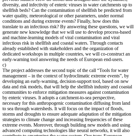
diversity, and infectivity of enteric viruses in water catchments up to
shellfish beds? Can the contamination of shellfish be predicted from
water quality, meteorological or other parameters, under normal
conditions and during extreme events? Finally, how does this
translate to an infectious risk? By answering these questions, we will
generate new knowledge that we will use to develop process-based
and machine-learning models of viral contamination and viral
infectious risk in shellfish and coastal waters. Through contacts
already established with stakeholders and the organization of
dedicated workshops in multiple countries, we will co-construct an
early-warning tool answering the needs of European end-users.
c)
The project addresses the second topic of the call “Tools for water
management – in the context of hydroclimatic extreme events”, by
developing an early-warning, decision-support tool, based on new
data and risk models, that will help the shellfish industry and coastal
communities to enforce mitigation measures against contamination
by enteric viruses. It adopts a catchment-to-sea perspective,
necessary for this anthropogenic contamination diffusing from land
to sea through watersheds. It will focus on the impact of floods,
storms and droughts to ensure adequate adaptation of the mitigation
strategies to climate change and increasing frequencies of these
extreme events. Moreover, through building new models and using
advanced computing technologies like neural networks, it will also
contribute to smartening the water system. Our trans-European