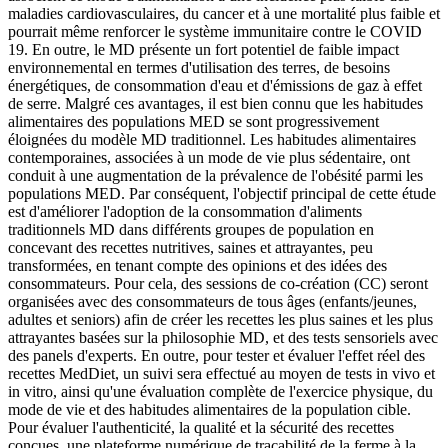
maladies cardiovasculaires, du cancer et à une mortalité plus faible et
pourrait même renforcer le système immunitaire contre le COVID
19. En outre, le MD présente un fort potentiel de faible impact
environnemental en termes d'utilisation des terres, de besoins
énergétiques, de consommation d'eau et d'émissions de gaz à effet
de serre. Malgré ces avantages, il est bien connu que les habitudes
alimentaires des populations MED se sont progressivement
éloignées du modèle MD traditionnel. Les habitudes alimentaires
contemporaines, associées à un mode de vie plus sédentaire, ont
conduit à une augmentation de la prévalence de l'obésité parmi les
populations MED. Par conséquent, l'objectif principal de cette étude
est d'améliorer l'adoption de la consommation d'aliments
traditionnels MD dans différents groupes de population en
concevant des recettes nutritives, saines et attrayantes, peu
transformées, en tenant compte des opinions et des idées des
consommateurs. Pour cela, des sessions de co-création (CC) seront
organisées avec des consommateurs de tous âges (enfants/jeunes,
adultes et seniors) afin de créer les recettes les plus saines et les plus
attrayantes basées sur la philosophie MD, et des tests sensoriels avec
des panels d'experts. En outre, pour tester et évaluer l'effet réel des
recettes MedDiet, un suivi sera effectué au moyen de tests in vivo et
in vitro, ainsi qu'une évaluation complète de l'exercice physique, du
mode de vie et des habitudes alimentaires de la population cible.
Pour évaluer l'authenticité, la qualité et la sécurité des recettes
conçues, une plateforme numérique de traçabilité de la ferme à la